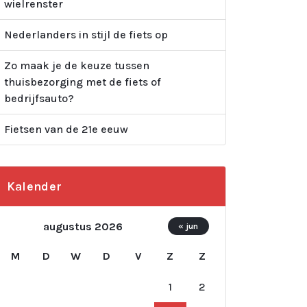
wielrenster
Nederlanders in stijl de fiets op
Zo maak je de keuze tussen
thuisbezorging met de fiets of
bedrijfsauto?
Fietsen van de 21e eeuw
Kalender
augustus 2026
« jun
M
D
W
D
V
Z
Z
1
2