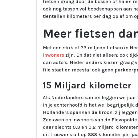
fietsen graag door de bossen of halen me
ook nog tassen vol boodschappen aan het
tientallen kilometers per dag op af om 
Meer fietsen d
Met een stuk of 23 miljoen fietsen in Ned
inwoners
zijn. En dat niet alleen: ook ti
dan auto’s. Nederlanders kiezen graag vo
file staat en meestal ook geen parkeer
15 Miljard kilometer
Als Nederlanders samen leggen we jaarli
in je achterhoofd is het wel begrijpelijk
Hollanders spannen de kroon: zij leggen z
Zeeuwen en inwoners van de Flevopolder 
daar slechts 0,3 en 0,2 miljard kilomet
dit trouwens uit op 888 kilometer per jaar