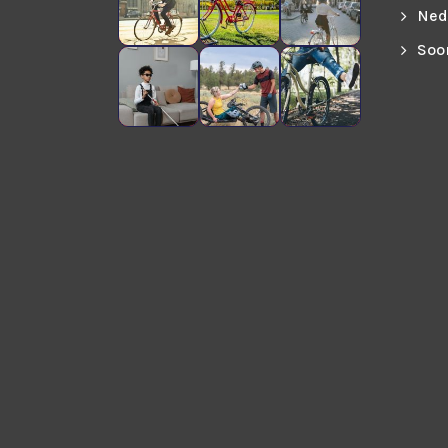
Ned
Soo