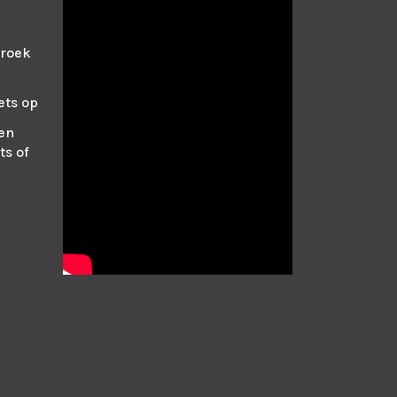
broek
ets op
en
ts of